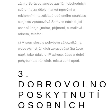
zájmu Správce a/nebo zasílání obchodních
sdělení a za účely marketingovými a
reklamními na základě uděleného souhlasu
subjektu zpracovává Správce následující
osobní údaje: jméno, příjmení, e-mailová
adresa, telefon.
c) V souvislosti s pohybem zákazníků na
webových stránkách zpracovává Správce
např. také údaje o IP adrese, času a době
pohybu na stránkách, místu zemi apod.
3.
DOBROVOLNO
POSKYTNUTÍ
OSOBNÍCH