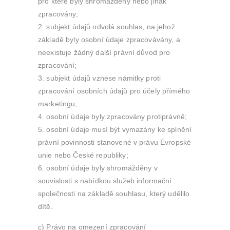
pro které byly shromážděny nebo jinak
zpracovány;
subjekt údajů odvolá souhlas, na jehož
základě byly osobní údaje zpracovávány, a
neexistuje žádný další právní důvod pro
zpracování;
subjekt údajů vznese námitky proti
zpracování osobních údajů pro účely přímého
marketingu;
osobní údaje byly zpracovány protiprávně;
osobní údaje musí být vymazány ke splnění
právní povinnosti stanovené v právu Evropské
unie nebo České republiky;
osobní údaje byly shromážděny v
souvislosti s nabídkou služeb informační
společnosti na základě souhlasu, který udělilo
dítě.
c) Právo na omezení zpracování