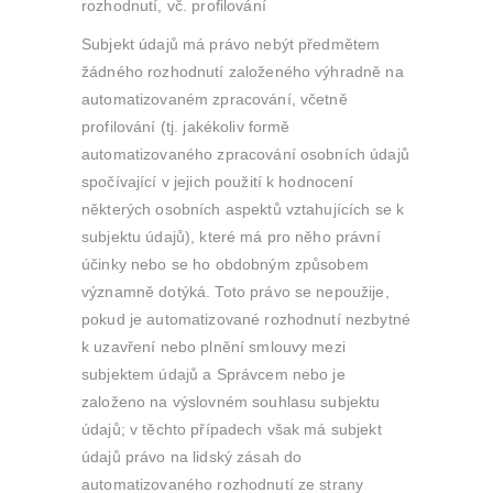
rozhodnutí, vč. profilování
Subjekt údajů má právo nebýt předmětem
žádného rozhodnutí založeného výhradně na
automatizovaném zpracování, včetně
profilování (tj. jakékoliv formě
automatizovaného zpracování osobních údajů
spočívající v jejich použití k hodnocení
některých osobních aspektů vztahujících se k
subjektu údajů), které má pro něho právní
účinky nebo se ho obdobným způsobem
významně dotýká. Toto právo se nepoužije,
pokud je automatizované rozhodnutí nezbytné
k uzavření nebo plnění smlouvy mezi
subjektem údajů a Správcem nebo je
založeno na výslovném souhlasu subjektu
údajů; v těchto případech však má subjekt
údajů právo na lidský zásah do
automatizovaného rozhodnutí ze strany