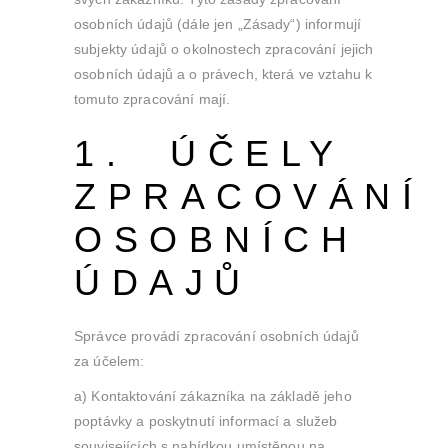
osobních údajů (dále jen „Zásady“) informují
subjekty údajů o okolnostech zpracování jejich
osobních údajů a o právech, která ve vztahu k
tomuto zpracování mají.
1. ÚČELY
ZPRACOVÁNÍ
OSOBNÍCH
ÚDAJŮ
Správce provádí zpracování osobních údajů
za účelem:
a) Kontaktování zákazníka na základě jeho
poptávky a poskytnutí informací a služeb
souvisejících s nabídkou umístěnou na