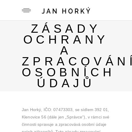
ZÁSADY
OCHRANY
A
ZPRACOVÁN
OSOBNÍCH
ÚDAJŮ
Jan Horký, IČO: 07473303, se sídlem 392 01,
Klenovice 56 (dále jen „Správce“), v rámci své
činnosti spravuje a zpracovává osobní údaje
svých zákazníků. Tyto zásady zpracování