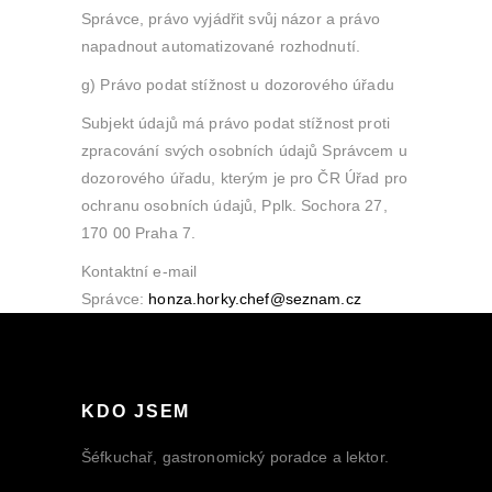
Správce, právo vyjádřit svůj názor a právo
napadnout automatizované rozhodnutí.
g) Právo podat stížnost u dozorového úřadu
Subjekt údajů má právo podat stížnost proti
zpracování svých osobních údajů Správcem u
dozorového úřadu, kterým je pro ČR Úřad pro
ochranu osobních údajů, Pplk. Sochora 27,
170 00 Praha 7.
Kontaktní e-mail
Správce:
honza.horky.chef@seznam.cz
KDO JSEM
Šéfkuchař, gastronomický poradce a lektor.