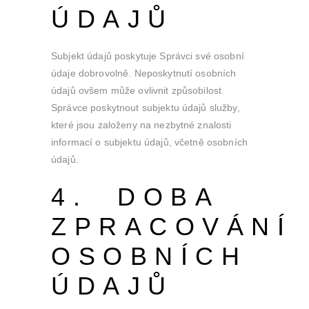
ÚDAJŮ
Subjekt údajů poskytuje Správci své osobní
údaje dobrovolně. Neposkytnutí osobních
údajů ovšem může ovlivnit způsobilost
Správce poskytnout subjektu údajů služby,
které jsou založeny na nezbytné znalosti
informací o subjektu údajů, včetně osobních
údajů.
4. DOBA
ZPRACOVÁNÍ
OSOBNÍCH
ÚDAJŮ