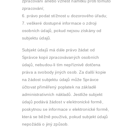
zpracování anebo vznést námitku proti tomuto
zpracování;
právo podat stížnost u dozorového úřadu;
veškeré dostupné informace o zdroji
osobních údajů, pokud nejsou získány od
subjektu údajů.
Subjekt údajů má dále právo žádat od
Správce kopii zpracovávaných osobních
údajů, nebudou-li tím nepříznivě dotčena
práva a svobody jiných osob. Za další kopie
na žádost subjektu údajů může Správce
účtovat přiměřený poplatek na základě
administrativních nákladů. Jestliže subjekt
údajů podává žádost v elektronické formě,
poskytnou se informace v elektronické formě,
která se běžně používá, pokud subjekt údajů
nepožádá o jiný způsob.