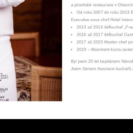
a plzeňské restaurace v Obecn
Od roku 2007 do roku 2013 Ex
Executive sous chef Hotel Interc
2013 až 2016 šéfkuchař „Fr
2016 až 2017 šéfkuchař Cant
2017 až 2020 Master chef p
2019 – Absolvent kurzu aute
Byl jsem 20 let kapitánem Náro
Jsem členem Asociace kuchařů 