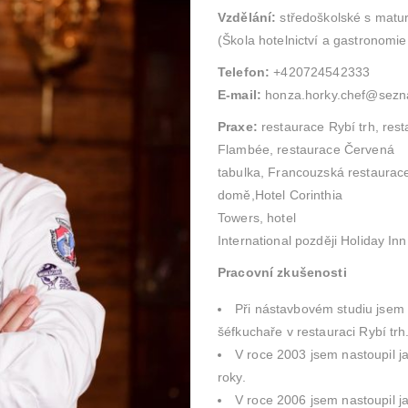
Vzdělání:
středoškolské s matur
(Škola hotelnictví a gastronomie
Telefon:
+420724542333
E-mail:
honza.horky.chef@sezn
Praxe:
restaurace Rybí trh, res
Flambée, restaurace Červená
tabulka, Francouzská restaura
domě,Hotel Corinthia
Towers, hotel
International později Holiday Inn
Pracovní zkušenosti
Při nástavbovém studiu jsem
šéfkuchaře v restauraci Rybí trh
V roce 2003 jsem nastoupil j
roky.
V roce 2006 jsem nastoupil 