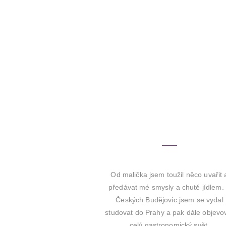
MŮJ
PŘÍBĚH
Od malička jsem toužil něco uvařit 
předávat mé smysly a chutě jídlem.
Českých Budějovic jsem se vydal
studovat do Prahy a pak dále objevo
celý gastronomický svět.