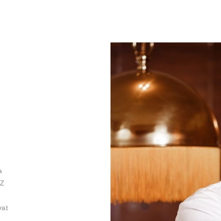
a
 Z
vat