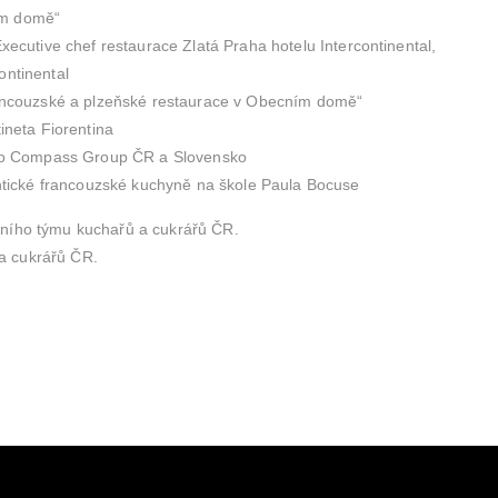
ím domě“
ecutive chef restaurace Zlatá Praha hotelu Intercontinental,
ontinental
ancouzské a plzeňské restaurace v Obecním domě“
ineta Fiorentina
ro Compass Group ČR a Slovensko
ntické francouzské kuchyně na škole Paula Bocuse
dního týmu kuchařů a cukrářů ČR.
a cukrářů ČR.