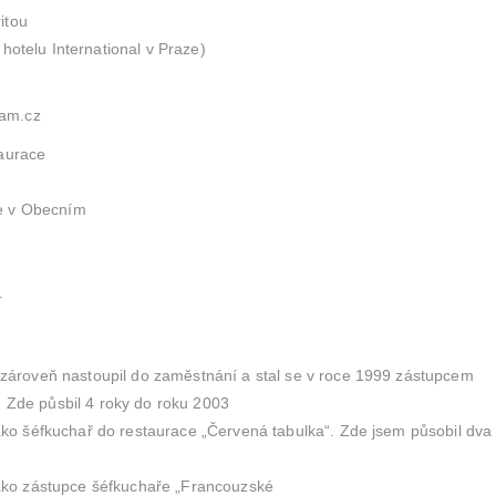
itou
 hotelu International v Praze)
am.cz
taurace
ce v Obecním
.
 zároveň nastoupil do zaměstnání a stal se v roce 1999 zástupcem
. Zde půsbil 4 roky do roku 2003
ako šéfkuchař do restaurace „Červená tabulka“. Zde jsem působil dva
jako zástupce šéfkuchaře „Francouzské