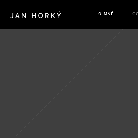
O MNĚ
C